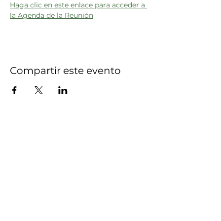
Haga clic en este enlace para acceder a 
la Agenda de la Reunión
Compartir este evento
Autoridad de agua y
alcantarillado del sur de
Granville
415 Avenida Central, Suite B