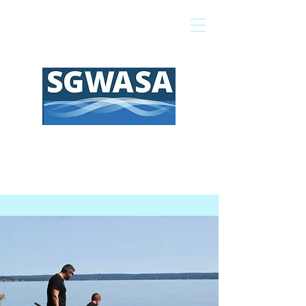
Pagar mi factura
Mapa SIG
Preguntas frecuentes