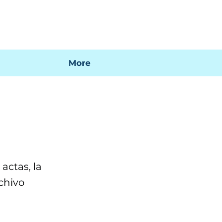
 mi factura
Mapa SIG
Preguntas frecuentes
More
actas, la
chivo