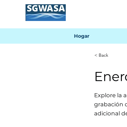
Hogar
< Back
Ener
Explore la 
grabación d
adicional d