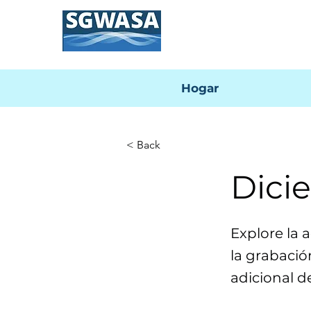
Hogar
< Back
Dici
Explore la 
la grabació
adicional d