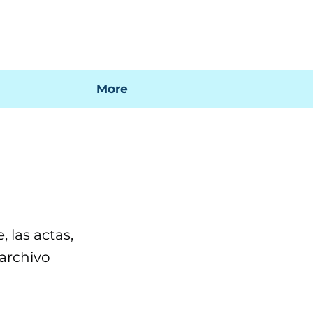
 mi factura
Mapa SIG
Preguntas frecuentes
More
 las actas,
 archivo