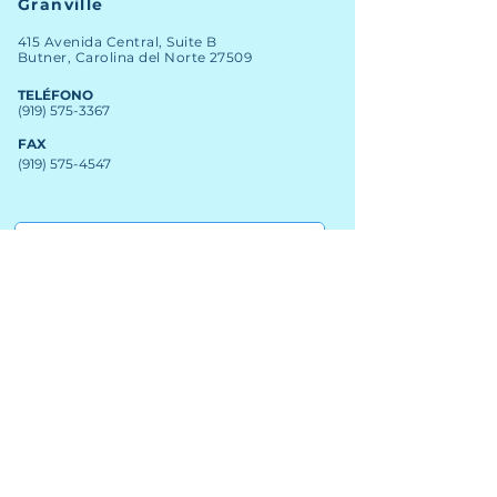
Granville
415 Avenida Central, Suite B
Butner, Carolina del Norte 27509
TELÉFONO
(919) 575-3367
FAX
(919) 575-4547
Noticias
Archivo
Carreras
Financiero
Comprometer
Contacto del personal
Mapa SIG
nuevos clientes
Licitaciones abiertas
Clientes existentes
Informes anuales
© Derechos de autor