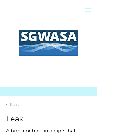
Pagar mi factura
Mapa SIG
Preguntas frecuentes
< Back
Leak
A break or hole in a pipe that