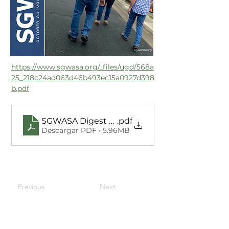
https://www.sgwasa.org/_files/ugd/568a
25_218c24ad063d46b493ec15a0927d398
b.pdf
SGWASA Digest October 2024
.pdf
Descargar PDF • 5.96MB
Previous
Next