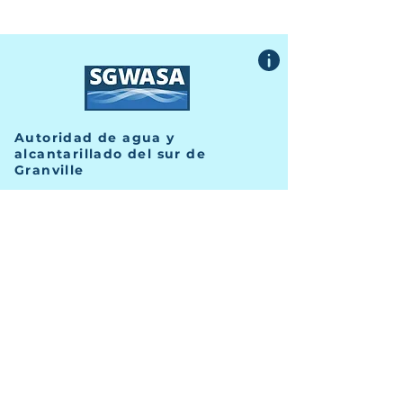
Autoridad de agua y
alcantarillado del sur de
Granville
415 Avenida Central, Suite B
Butner, Carolina del Norte 27509
TELÉFONO
(919) 575-3367
FAX
(919) 575-4547