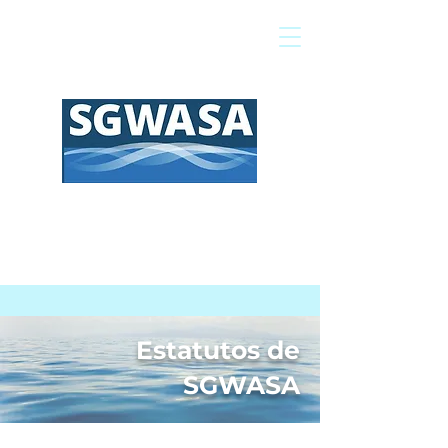
Pagar mi factura
Mapa SIG
Preguntas frecuentes
Estatutos de
SGWASA