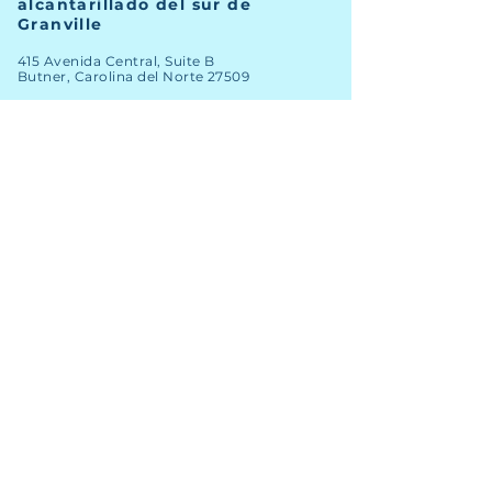
alcantarillado del sur de
Granville
415 Avenida Central, Suite B
Butner, Carolina del Norte 27509
TELÉFONO
(919) 575-3367
FAX
(919) 575-4547
Noticias
Archivo
Carreras
Financiero
Comprometer
Contacto del personal
Mapa SIG
nuevos clientes
Licitaciones abiertas
Clientes existentes
Informes anuales
© Derechos de autor