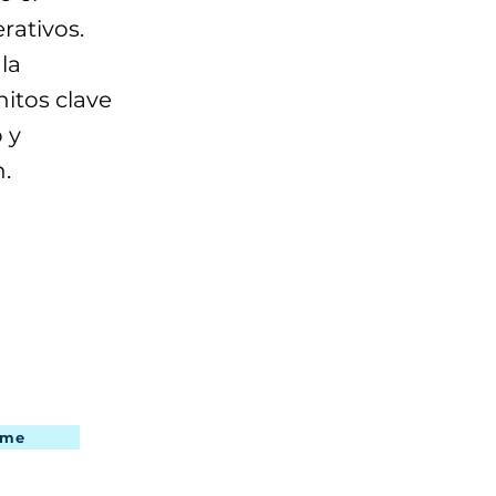
rativos.
la
hitos clave
 y
.
l proyecto
a la
ntarillado
rme