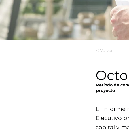
< Volver
Octo
Período de cobe
proyecto
El Informe 
Ejecutivo p
capital y 