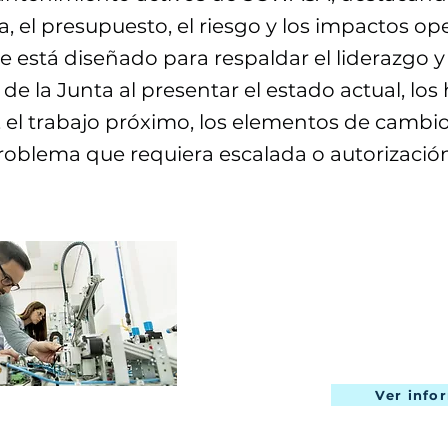
 el presupuesto, el riesgo y los impactos ope
e está diseñado para respaldar el liderazgo y 
de la Junta al presentar el estado actual, los 
 el trabajo próximo, los elementos de cambio
roblema que requiera escalada o autorización
Descargue el Informe de
actualización mensual de
del Director Ejecutivo par
Autoridad de Agua y Alca
de South Granville.
Ver info