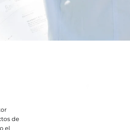
tor
ctos de
o el