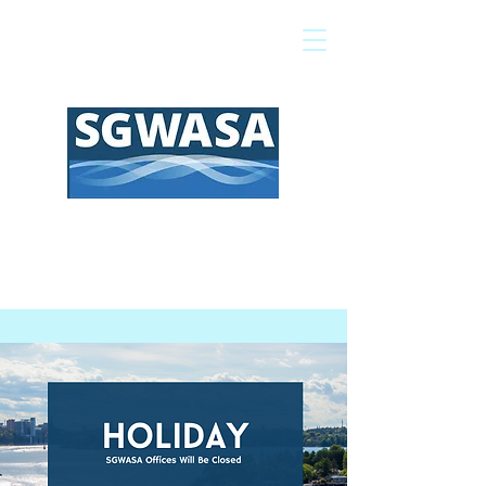
Pagar mi factura
Mapa SIG
Preguntas frecuentes