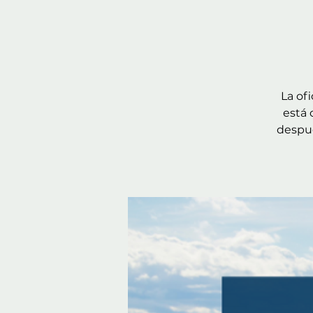
La of
está 
despué