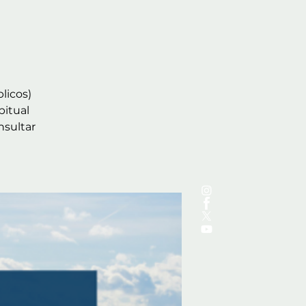
licos)
bitual
nsultar