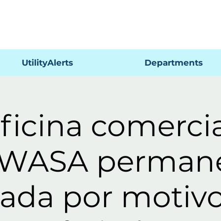
Pagar
UtilityAlerts
Departments
ficina comerci
WASA perman
rada por motivo