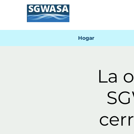
Hogar
La o
SG
cer