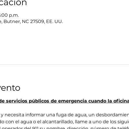
icación
5:00 p.m.
, Butner, NC 27509, EE. UU.
vento
e servicios públicos de emergencia cuando la oficina
y necesita informar una fuga de agua, un desbordamient
o con el agua o el alcantarillado, llame a uno de los sig
l operador del 911 su nombre, dirección, número de teléfo