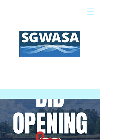
Pagar mi factura
Mapa SIG
Preguntas frecuentes