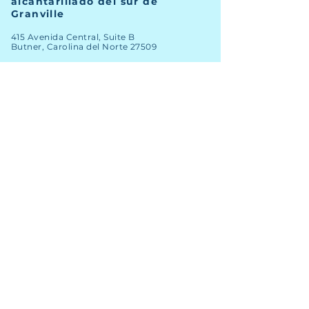
alcantarillado del sur de
Granville
415 Avenida Central, Suite B
Butner, Carolina del Norte 27509
TELÉFONO
(919) 575-3367
FAX
(919) 575-4547
Noticias
Archivo
Carreras
Financiero
Comprometer
Contacto del personal
Mapa SIG
nuevos clientes
Licitaciones abiertas
Clientes existentes
Informes anuales
© Derechos de autor