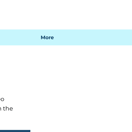
 mi factura
Mapa SIG
Preguntas frecuentes
More
eo
m the