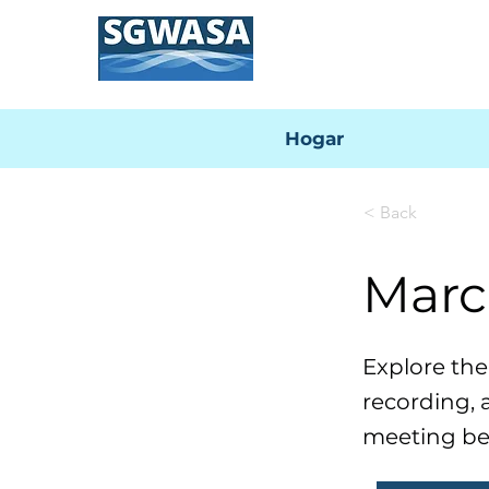
Hogar
< Back
Marc
Explore th
recording, 
meeting be