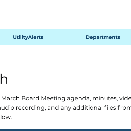
Pagar
UtilityAlerts
Departments
h
e March Board Meeting agenda, minutes, vid
audio recording, and any additional files fro
low.