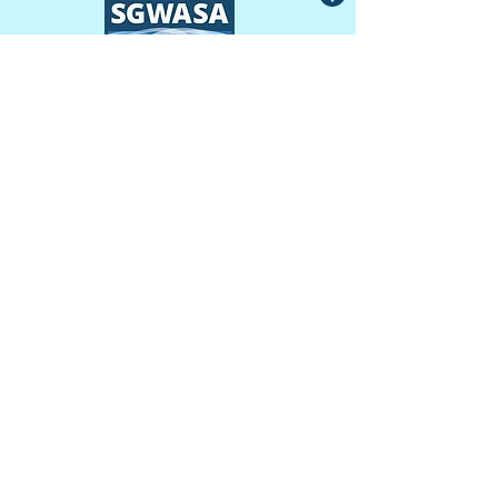
Autoridad de agua y
alcantarillado del sur de
Granville
415 Avenida Central, Suite B
Butner, Carolina del Norte 27509
TELÉFONO
(919) 575-3367
FAX
(919) 575-4547
Noticias
Archivo
Carreras
Financiero
Comprometer
Contacto del personal
Mapa SIG
nuevos clientes
Licitaciones abiertas
Clientes existentes