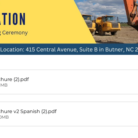
chure (2)
.pdf
11MB
chure v2 Spanish (2)
.pdf
10MB