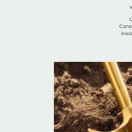
Ú
Const
inic