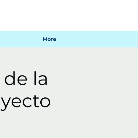
 mi factura
Mapa SIG
Preguntas frecuentes
More
 de la
oyecto