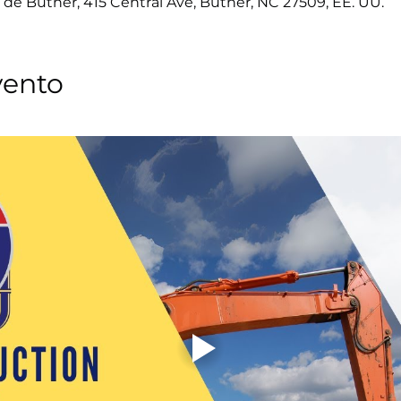
de Butner, 415 Central Ave, Butner, NC 27509, EE. UU.
vento