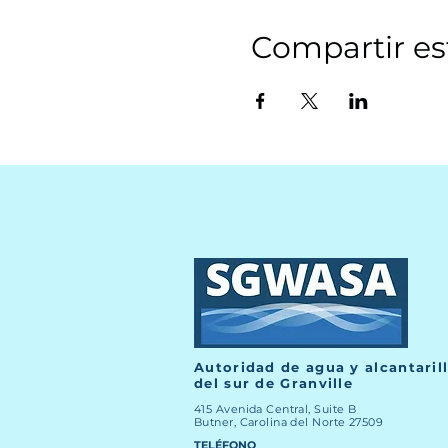
Compartir es
Autoridad de agua y alcantaril
del sur de Granville
415 Avenida Central, Suite B
Butner, Carolina del Norte 27509
TELÉFONO