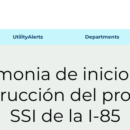
Pagar
UtilityAlerts
Departments
onia de inicio
rucción del pr
SSI de la I-85