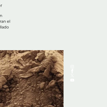
r
en
ran el
llado