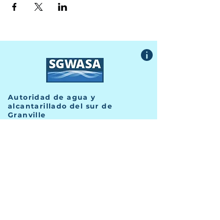
Autoridad de agua y
alcantarillado del sur de
Granville
415 Avenida Central, Suite B
Butner, Carolina del Norte 27509
TELÉFONO
(919) 575-3367
FAX
(919) 575-4547