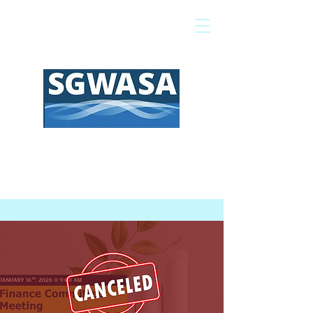
Pagar mi factura
Mapa SIG
Preguntas frecuentes